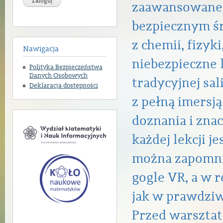
zaawansowanej
bezpiecznym ś
z chemii, fizyki
Nawigacja
niebezpieczne
Polityka Bezpieczeństwa
Danych Osobowych
tradycyjnej sal
Deklaracja dostępności
z pełną imersj
doznania i zna
każdej lekcji j
można zapomni
gogle VR, a w r
jak w prawdzi
Przed warszta