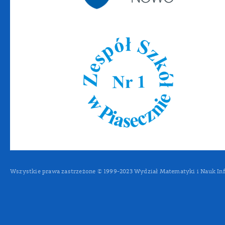
Wszystkie prawa zastrzeżone © 1999-2023 Wydział Matematyki i Nauk In