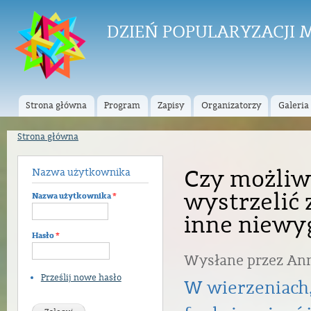
Prz
do
DZIEŃ POPULARYZACJI
tre
Strona główna
Program
Zapisy
Organizatorzy
Galeria
Menu główne
Strona główna
Jesteś tutaj
Czy możliwy
Nazwa użytkownika
wystrzelić 
Nazwa użytkownika
*
inne niewy
Hasło
*
Wysłane przez
An
Prześlij nowe hasło
W wierzeniach,