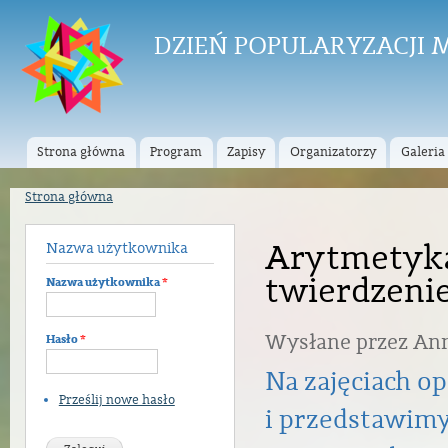
Prz
do
DZIEŃ POPULARYZACJI
tre
Strona główna
Program
Zapisy
Organizatorzy
Galeria
Menu główne
Strona główna
Jesteś tutaj
Arytmetyka
Nazwa użytkownika
twierdzenie
Nazwa użytkownika
*
Wysłane przez
An
Hasło
*
Na zajęciach o
Prześlij nowe hasło
i przedstawimy