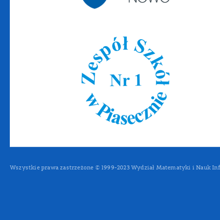
Wszystkie prawa zastrzeżone © 1999-2023 Wydział Matematyki i Nauk In