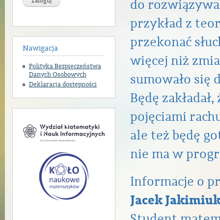
do rozwiązywa
przykład z teor
przekonać słuc
Nawigacja
więcej niż zmi
Polityka Bezpieczeństwa
Danych Osobowych
sumowało się d
Deklaracja dostępności
Będę zakładał,
pojęciami rach
ale też będę g
nie ma w progr
Informacje o 
Jacek Jakimiu
Student matem