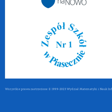
Wszystkie prawa zastrzeżone © 1999-2023 Wydział Matematyki i Nauk In