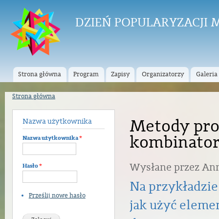
Prz
do
DZIEŃ POPULARYZACJI
tre
Strona główna
Program
Zapisy
Organizatorzy
Galeria
Menu główne
Strona główna
Jesteś tutaj
Metody pro
Nazwa użytkownika
kombinato
Nazwa użytkownika
*
Wysłane przez
An
Hasło
*
Na przykładzie
Prześlij nowe hasło
jak użyć elem