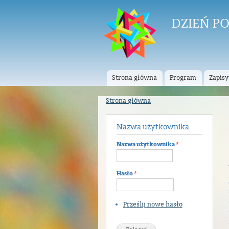
DZIEŃ P
Strona główna
Program
Zapisy
Menu główne
Strona główna
Jesteś tutaj
Nazwa użytkownika
Nazwa użytkownika
*
Hasło
*
Prześlij nowe hasło