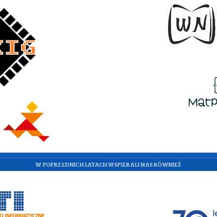
W POPRZEDNICH LATACH WSPIERALI NAS RÓWNIEŻ